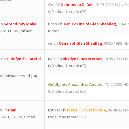
Ger Ch
Xanthos La Di Dah
,
03.05.1998, HD-4:6 (
0/0, silmad terved (06)
 Ch
Serendipity Make
Bosn Ch
Ten To One of Glen Sheallag
, HD-A,
-A/A, ED-0/0, silmad
terved
Gr Ch
Ossien of Glen Sheallag
, 09.05.1998, HD
et Ch
Guldfynd’s Careful
Multi Ch
Ritzilyn Blues Brother
, 30.06.2000, HD
0/0, silmad terved (07)
/0, silmad terved (14)
Guldfynds Alexandria Aissele
, 17.12.2000, HD
0/0, silmad terved (06)
09
Tramin
Est Vet Ch
Trebell Ticket to Ride
, 06.09.06, HD
HD-B/B, ED-0/0, silmad
0:0; silmad terved (11)