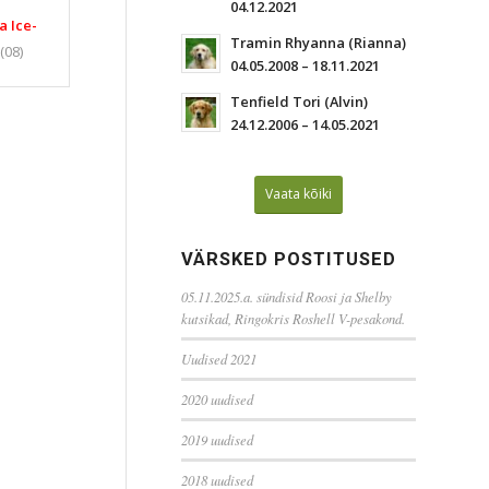
04.12.2021
a Ice-
Tramin Rhyanna (Rianna)
(08)
04.05.2008 – 18.11.2021
Tenfield Tori (Alvin)
24.12.2006 – 14.05.2021
Vaata kõiki
VÄRSKED POSTITUSED
05.11.2025.a. sündisid Roosi ja Shelby
kutsikad, Ringokris Roshell V-pesakond.
Uudised 2021
2020 uudised
2019 uudised
2018 uudised