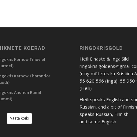
LIIKMETE KOERAD
RINGOKRISGOLD
Heili Einasto & Inga Sild
ngokris Kernow Tinuviel
ringokris.goldens@gmail.c
urmel)
(ning mõtetes ka Kristiina 
ngokris Kernow Thorondor
55 620 566 (Inga), 55 950
uudi)
(Heili)
ngokris Anorien Rumil
Rummi)
Heili speaks English and s
Russian, and a bit of Finnis
speaks Russian, Finnish
Vaata kõiki
and some English