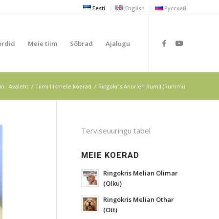
Eesti
English
Русский
ordid
Meie tiim
Sõbrad
Ajalugu
in:
Avaleht
/
Tiimi liikmete koerad
/
Ringokris Anorien Rumil (Rummi)
Terviseuuringu tabel
MEIE KOERAD
Ringokris Melian Olimar
(Olku)
Ringokris Melian Othar
(Ott)