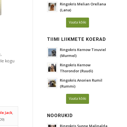
Ringokris Melian Orellana
(Lana)
Vaata kõiki
TIIMI LIIKMETE KOERAD
Ringokris Kernow Tinuviel
,
(Murmel)
ele kogu
Ringokris Kernow
Thorondor (Ruudi)
Ringokris Anorien Rumil
(Rummi)
Vaata kõiki
le Jack
,
NOORUKID
09)
Ringokris Sunne Malinalda