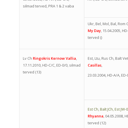
silmad terved, PRA 1 & 2 vaba
Ukr, Bel, Mol, Bal, Rom
My Day
, 15.04.2005, HD
terved ()
Lv Ch
Ringokris Kernow Vallia
,
Est, Ltu, Rus Ch, Balt V
17.11.2010, HD-C/C, ED-0/0, silmad
Casillas
,
terved (13)
23.03.2004, HD-A/A, ED-0
Est Ch, Balt JCh, Est JW-
Rhyanna
, 04.05.2008, 
terved (12)