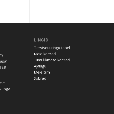
LINGID
Terviseuuringu tabel
Meie koerad
om
Tiimi liikmete koerad
Aasa)
Ajalugu
 189
Meie tiim
Sõbrad
ome
h/ Inga