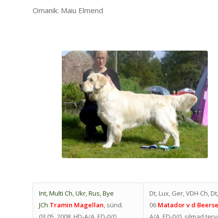
Omanik: Maiu Elmend
Int, Multi Ch, Ukr, Rus, Bye
Dt, Lux, Ger, VDH Ch, Dt
JCh
Tramin Magellan
, sünd.
06
Matador v d Beers
03.05. 2008, HD-A/A, ED-0/0,
A/A, ED-0/0, silmad terv