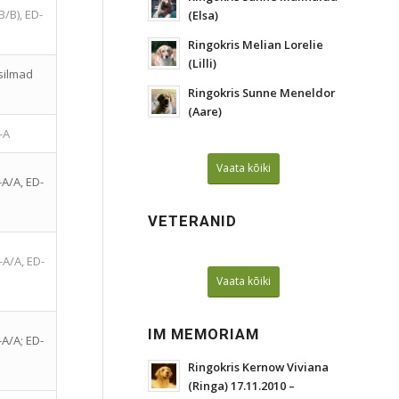
B/B), ED-
(Elsa)
Ringokris Melian Lorelie
(Lilli)
 silmad
Ringokris Sunne Meneldor
(Aare)
-A
Vaata kõiki
-A/A, ED-
VETERANID
-A/A, ED-
Vaata kõiki
IM MEMORIAM
-A/A; ED-
Ringokris Kernow Viviana
(Ringa) 17.11.2010 –