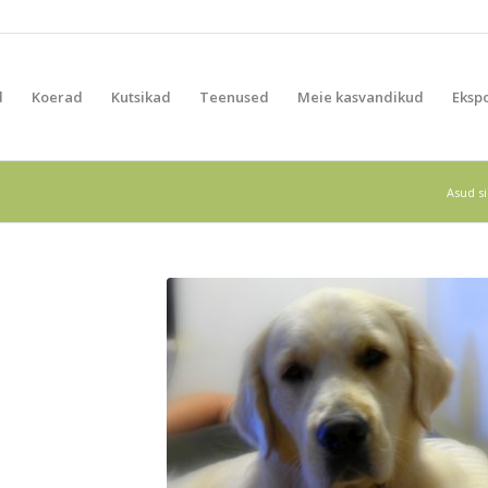
d
Koerad
Kutsikad
Teenused
Meie kasvandikud
Eksp
Asud si