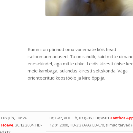
Rummi on pärinud oma vanemate kõik head
iseloomuomadused. Ta on rahulik, kuid mitte uimane
enesekindel, aga mitte uhke. Leidis kiiresti ühise ke
meie kambaga, sulandus kiiresti seltskonda. Väga
orienteeritud koostööle ja kiire õppija.
, Lux JCh, EurJW-
Dt, Ger, VDH Ch, Bsg.-06, EurJW-01
Xanthos App
e Hoeve
, 30.12.2004, HD-
12.01.2000, HD-3:3 (A/A), ED-0/0, silmad terved (
ed (13)