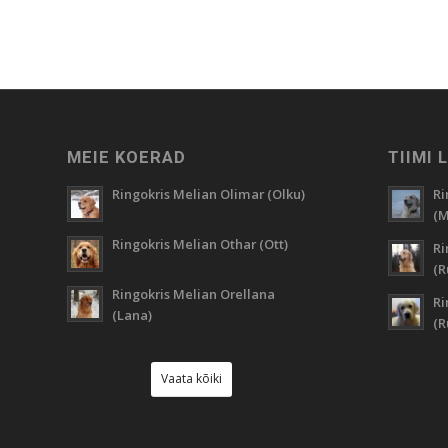
MEIE KOERAD
TIIMI 
Ringokris Melian Olimar (Olku)
Ri
(M
Ringokris Melian Othar (Ott)
Ri
(R
Ringokris Melian Orellana
Ri
(Lana)
(
Vaata kõiki