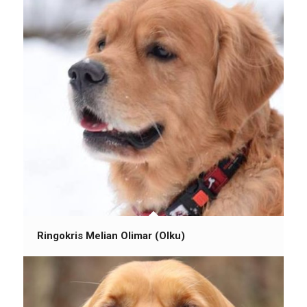
Ringokris Melian Olimar (Olku)