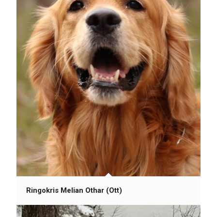
Ringokris Melian Othar (Ott)