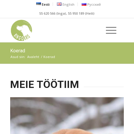
Eesti
English
Русский
55 620 566 (Inga), 55 950 189 (Heili)
Koerad
Asud siin:
Avaleht
/
Koerad
MEIE TÖÖTIIM