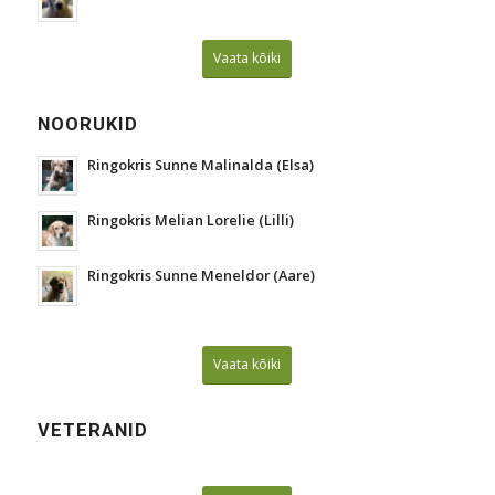
Vaata kõiki
NOORUKID
Ringokris Sunne Malinalda (Elsa)
Ringokris Melian Lorelie (Lilli)
Ringokris Sunne Meneldor (Aare)
Vaata kõiki
VETERANID