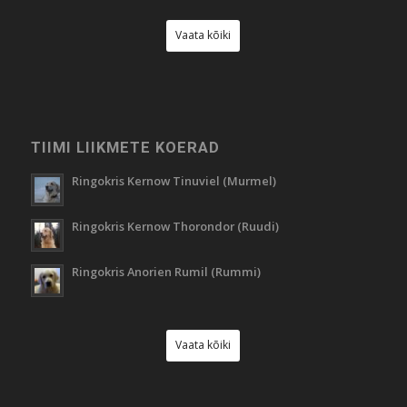
Vaata kõiki
TIIMI LIIKMETE KOERAD
Ringokris Kernow Tinuviel (Murmel)
Ringokris Kernow Thorondor (Ruudi)
Ringokris Anorien Rumil (Rummi)
Vaata kõiki