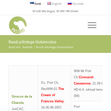
Eesti
English
Русский
55 620 566 (Inga), 55 950 189 (Heili)
Ruudi piltidega tõutunnistus
Asud siin:
Avaleht
/
Ruudi piltidega tõutunnistus
WW-96 Port
Ch
Cinmarsh
Es, Port Ch,
Cassanova
, 21.09.91,
ResWW-01
The
HD-6:4, silmad terved
Cream of
(94)
Sirocco de la
Francos Valley
,
Charola
,
Port
16.06.96-2007,
JunCAC,