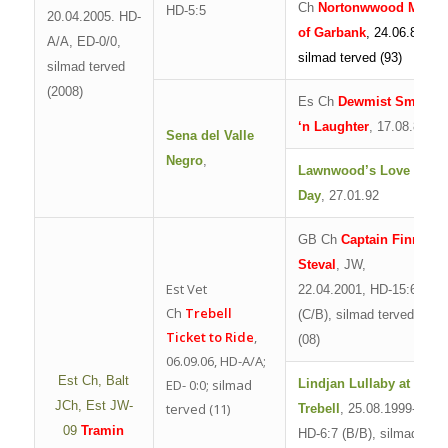
Ch
Nortonwwood MIss
HD-5:5
20.04.2005. HD-
of Garbank
, 24.06.88,
A/A, ED-0/0,
silmad terved (93)
silmad terved
(2008)
Es Ch
Dewmist Smile
‘n Laughter
, 17.08.88
Sena del Valle
Negro
,
Lawnwood’s Love
Day
, 27.01.92
GB Ch
Captain Finn at
Steval
, JW,
Est Vet
22.04.2001, HD-15:6
Ch
Trebell
(C/B), silmad terved
Ticket to Ride
,
(08)
06.09.06, HD-A/A;
Est Ch, Balt
ED- 0:0; silmad
Lindjan Lullaby at
JCh, Est JW-
terved (11)
Trebell
, 25.08.1999-11,
09
Tramin
HD-6:7 (B/B), silmad