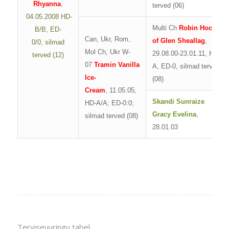
Rhyanna
,
terved (06)
04.05.2008
HD-
Multi Ch
Robin Hood
B/B, ED-
Can, Ukr, Rom,
of Glen Sheallag
,
0/0,
silmad
Mol Ch, Ukr W-
29.08.00-23.01.11, HD-
terved (12)
07
Tramin Vanilla
A, ED-0, silmad terved
Ice-
(08)
Cream
, 11.05.05,
Skandi Sunraize
HD-A/A; ED-0:0;
Gracy Evelina
,
silmad terved (08)
28.01.03
Terviseuuringu tabel